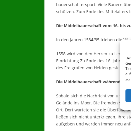
bauerschaft erspart. Viele Bauern üb
schützen. Zum Ende des Mittelalters 
Die Middelbauerschaft vom 16. bis z
In den Jahren 1534/35 trieben die W
1558 wird von den Herren zu Lembec
Um 
Einrichtung.Zu Ende des 16. Jahrhund
Ger
des Freigrafen von Heiden gestellt, u
Tec
auf
zur
Die Middelbauerschaft während des 3
Sobald sich die Nachricht von umhers
Gelände ins Moor. Die fremden Soldat
Ort. Dort warteten sie die Überfälle
ließen sich nicht unterkriegen. Ihre 
aufgeben und werden immer neu anf