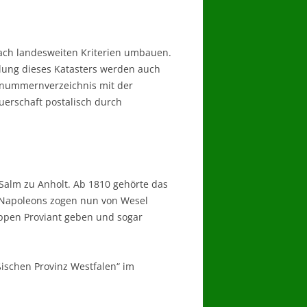
nach landesweiten Kriterien umbauen.
lung dieses Katasters werden auch
num­mern­verzeichnis mit der
uerschaft postalisch durch
alm zu Anholt. Ab 1810 gehörte das
n Napoleons zogen nun von Wesel
ppen Proviant geben und sogar
ischen Provinz Westfalen“ im