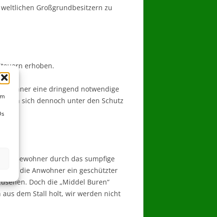
n weltlichen Großgrundbesitzern zu
Steuern erhoben.
ie Bewohner eine dringend notwendige
um
e haben sich dennoch unter den Schutz
Ds
n alle Bewohner durch das sumpfige
es für die Anwohner ein geschützter
nzusehen. Doch die „Middel Buren“
 aus dem Stall holt, wir werden nicht