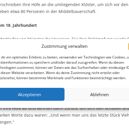
erschreiben ihre Höfe an die umliegenden Klöster, um sich vor de
leben etwa 80 Personen in der Middelbauerschaft.
um 18. Jahrhundert
iedertäufer von Münster ihr Unwesen. Für ihre Bekämpfung wurde 
Zustimmung verwalten
k die Wassermühle im Brock,
die Brockmühle
, erbaut. Sie ist für d
dir ein optimales Erlebnis zu bieten, verwenden wir Technologien wie Cookies, 
erts sind ca. 1/3 der Bauern im Kirchspiel Reken Freibauern. Viel
äteinformationen zu speichern und/oder darauf zuzugreifen. Wenn du diesen
m nicht den machtgierigen Fürsten ausgeliefert zu sein.
hnologien zustimmst, können wir Daten wie das Surfverhalten oder eindeutige I
 dieser Website verarbeiten. Wenn du deine Zustimmung nicht erteilst oder
ückziehst, können bestimmte Merkmale und Funktionen beeinträchtigt werden.
0-jährigen Krieges
Akzeptieren
Ablehnen
treifenden Kriegstruppen in der Nachbarschaft verbreitete, flohe
en kannten die wenigen sichern Plätze im Moor nicht, und so war 
 auf ihre Höfe ab und kehrten dann zurück, um sich den Schaden a
starken Worte dazu waren: „Und wenn man uns das letzte Stück Vieh
angen.“